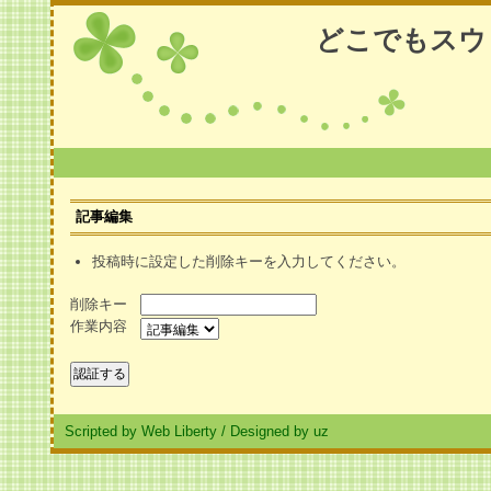
どこでもスウ
記事編集
投稿時に設定した削除キーを入力してください。
削除キー
作業内容
Scripted by Web Liberty
/
Designed by uz