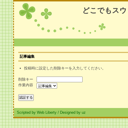
どこでもスウ
記事編集
投稿時に設定した削除キーを入力してください。
削除キー
作業内容
Scripted by Web Liberty
/
Designed by uz