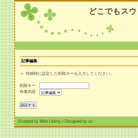
どこでもスウ
記事編集
投稿時に設定した削除キーを入力してください。
削除キー
作業内容
Scripted by Web Liberty
/
Designed by uz