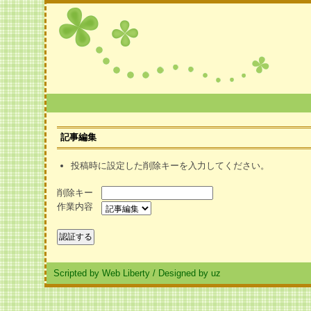
記事編集
投稿時に設定した削除キーを入力してください。
削除キー
作業内容
Scripted by Web Liberty
/
Designed by uz