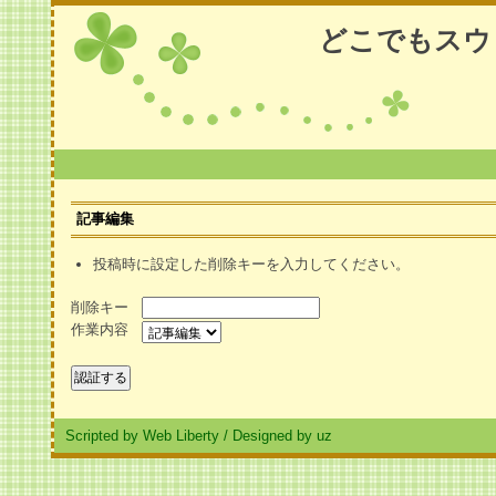
どこでもスウ
記事編集
投稿時に設定した削除キーを入力してください。
削除キー
作業内容
Scripted by Web Liberty
/
Designed by uz