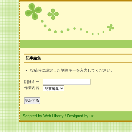
記事編集
投稿時に設定した削除キーを入力してください。
削除キー
作業内容
Scripted by Web Liberty
/
Designed by uz