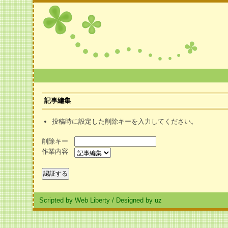
記事編集
投稿時に設定した削除キーを入力してください。
削除キー
作業内容
Scripted by Web Liberty
/
Designed by uz