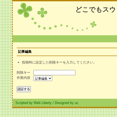
どこでもスウ
記事編集
投稿時に設定した削除キーを入力してください。
削除キー
作業内容
Scripted by Web Liberty
/
Designed by uz