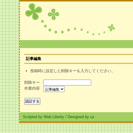
記事編集
投稿時に設定した削除キーを入力してください。
削除キー
作業内容
Scripted by Web Liberty
/
Designed by uz