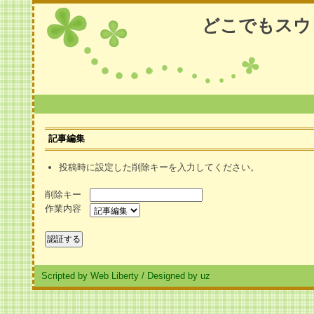
どこでもスウ
記事編集
投稿時に設定した削除キーを入力してください。
削除キー
作業内容
Scripted by Web Liberty
/
Designed by uz