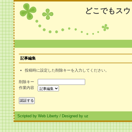
どこでもスウ
記事編集
投稿時に設定した削除キーを入力してください。
削除キー
作業内容
Scripted by Web Liberty
/
Designed by uz