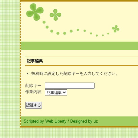
記事編集
投稿時に設定した削除キーを入力してください。
削除キー
作業内容
Scripted by Web Liberty
/
Designed by uz