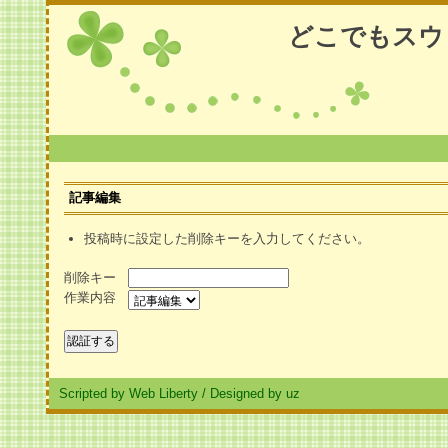
どこでもスウ
記事編集
投稿時に設定した削除キーを入力してください。
削除キー
作業内容
Scripted by Web Liberty
/
Designed by uz