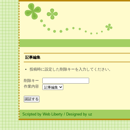
記事編集
投稿時に設定した削除キーを入力してください。
削除キー
作業内容
Scripted by Web Liberty
/
Designed by uz