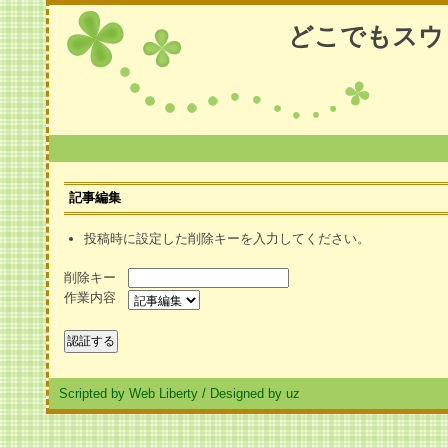
どこでもスウ
記事編集
投稿時に設定した削除キーを入力してください。
削除キー
作業内容
Scripted by Web Liberty
/
Designed by uz