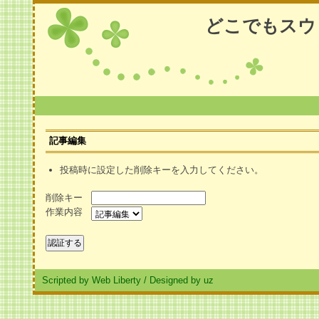
どこでもスウ
記事編集
投稿時に設定した削除キーを入力してください。
削除キー
作業内容
Scripted by Web Liberty
/
Designed by uz