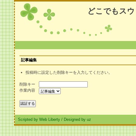
どこでもスウ
記事編集
投稿時に設定した削除キーを入力してください。
削除キー
作業内容
Scripted by Web Liberty
/
Designed by uz