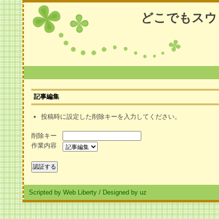
どこでもスウ
記事編集
投稿時に設定した削除キーを入力してください。
削除キー
作業内容
Scripted by Web Liberty
/
Designed by uz