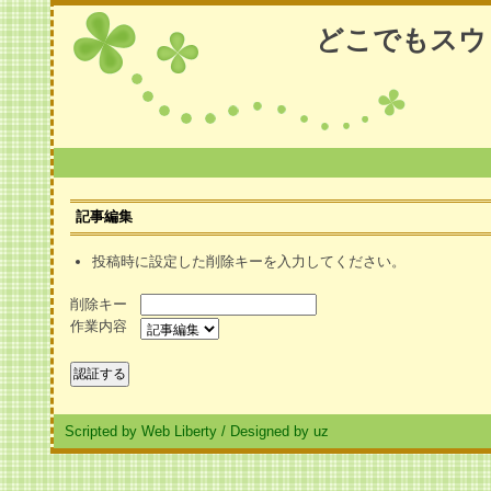
どこでもスウ
記事編集
投稿時に設定した削除キーを入力してください。
削除キー
作業内容
Scripted by Web Liberty
/
Designed by uz