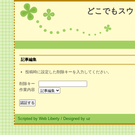
どこでもスウ
記事編集
投稿時に設定した削除キーを入力してください。
削除キー
作業内容
Scripted by Web Liberty
/
Designed by uz