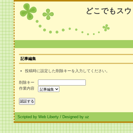
どこでもスウ
記事編集
投稿時に設定した削除キーを入力してください。
削除キー
作業内容
Scripted by Web Liberty
/
Designed by uz