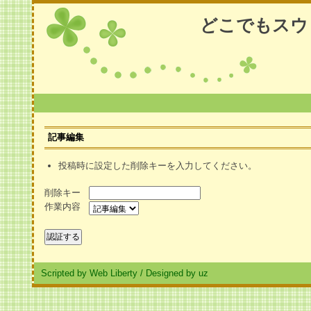
どこでもスウ
記事編集
投稿時に設定した削除キーを入力してください。
削除キー
作業内容
Scripted by Web Liberty
/
Designed by uz