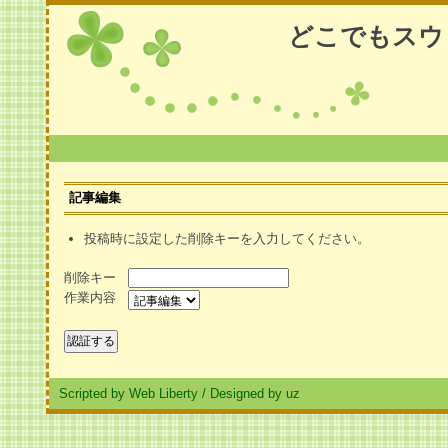
どこでもスウ
記事編集
投稿時に設定した削除キーを入力してください。
削除キー
作業内容
Scripted by Web Liberty
/
Designed by uz