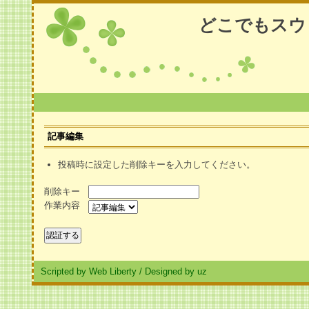
どこでもスウ
記事編集
投稿時に設定した削除キーを入力してください。
削除キー
作業内容
Scripted by Web Liberty
/
Designed by uz