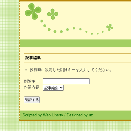
記事編集
投稿時に設定した削除キーを入力してください。
削除キー
作業内容
Scripted by Web Liberty
/
Designed by uz