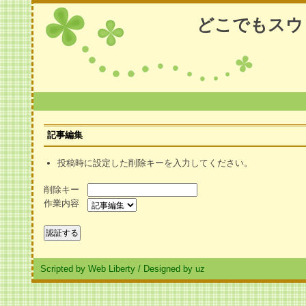
どこでもスウ
記事編集
投稿時に設定した削除キーを入力してください。
削除キー
作業内容
Scripted by Web Liberty
/
Designed by uz