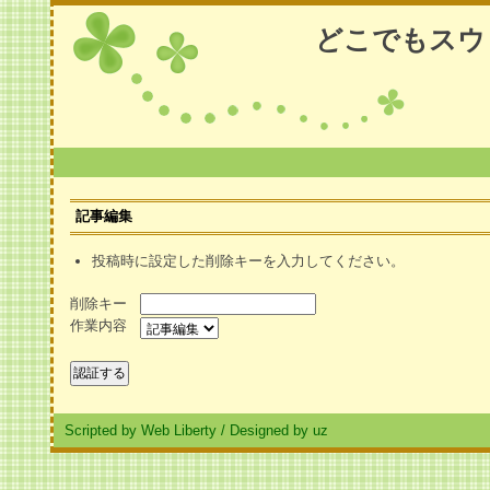
どこでもスウ
記事編集
投稿時に設定した削除キーを入力してください。
削除キー
作業内容
Scripted by Web Liberty
/
Designed by uz