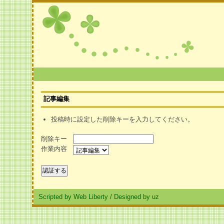
記事編集
投稿時に設定した削除キーを入力してください。
削除キー
作業内容
Scripted by Web Liberty
/
Designed by uz