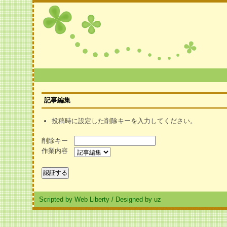
記事編集
投稿時に設定した削除キーを入力してください。
削除キー
作業内容
Scripted by Web Liberty
/
Designed by uz