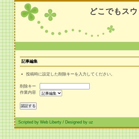
どこでもスウ
記事編集
投稿時に設定した削除キーを入力してください。
削除キー
作業内容
Scripted by Web Liberty
/
Designed by uz