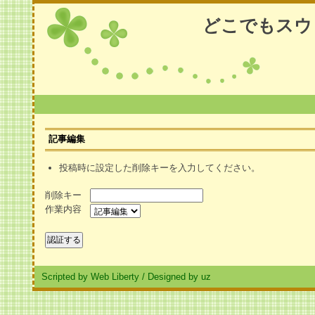
どこでもスウ
記事編集
投稿時に設定した削除キーを入力してください。
削除キー
作業内容
Scripted by Web Liberty
/
Designed by uz