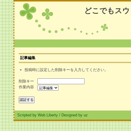
どこでもスウ
記事編集
投稿時に設定した削除キーを入力してください。
削除キー
作業内容
Scripted by Web Liberty
/
Designed by uz