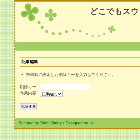
どこでもスウ
記事編集
投稿時に設定した削除キーを入力してください。
削除キー
作業内容
Scripted by Web Liberty
/
Designed by uz