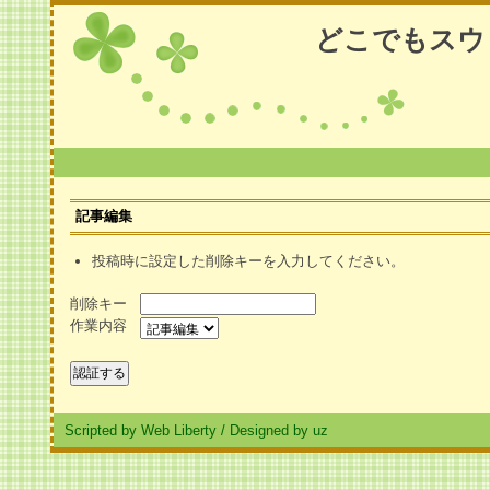
どこでもスウ
記事編集
投稿時に設定した削除キーを入力してください。
削除キー
作業内容
Scripted by Web Liberty
/
Designed by uz