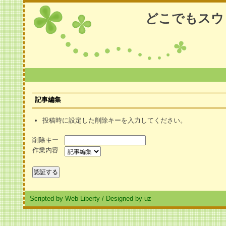
どこでもスウ
記事編集
投稿時に設定した削除キーを入力してください。
削除キー
作業内容
Scripted by Web Liberty
/
Designed by uz