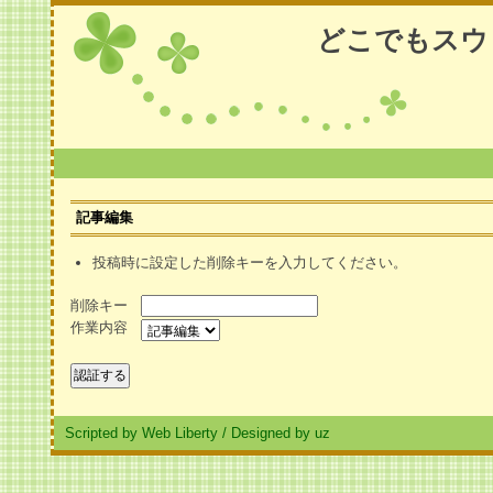
どこでもスウ
記事編集
投稿時に設定した削除キーを入力してください。
削除キー
作業内容
Scripted by Web Liberty
/
Designed by uz