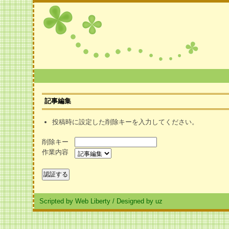
記事編集
投稿時に設定した削除キーを入力してください。
削除キー
作業内容
Scripted by Web Liberty
/
Designed by uz