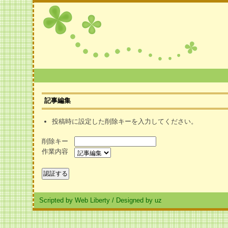
記事編集
投稿時に設定した削除キーを入力してください。
削除キー
作業内容
Scripted by Web Liberty
/
Designed by uz