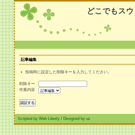
どこでもスウ
記事編集
投稿時に設定した削除キーを入力してください。
削除キー
作業内容
Scripted by Web Liberty
/
Designed by uz