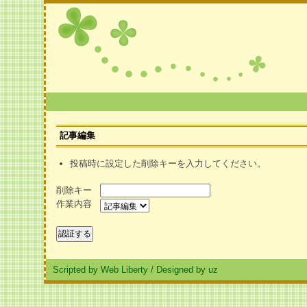
記事編集
投稿時に設定した削除キーを入力してください。
削除キー
作業内容
Scripted by Web Liberty
/
Designed by uz