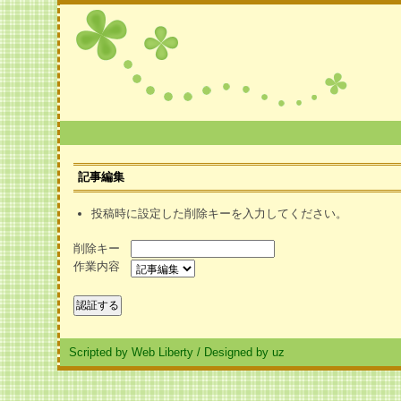
記事編集
投稿時に設定した削除キーを入力してください。
削除キー
作業内容
Scripted by Web Liberty
/
Designed by uz