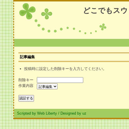
どこでもスウ
記事編集
投稿時に設定した削除キーを入力してください。
削除キー
作業内容
Scripted by Web Liberty
/
Designed by uz