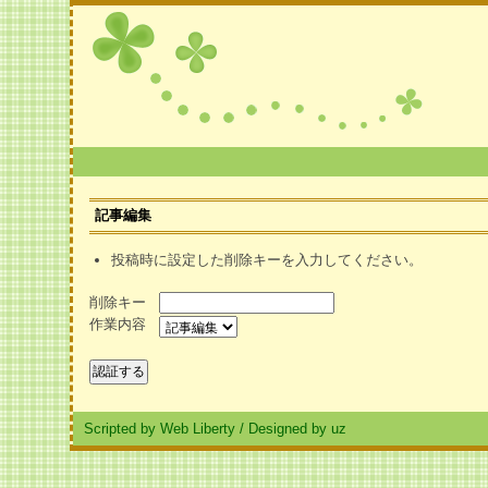
記事編集
投稿時に設定した削除キーを入力してください。
削除キー
作業内容
Scripted by Web Liberty
/
Designed by uz