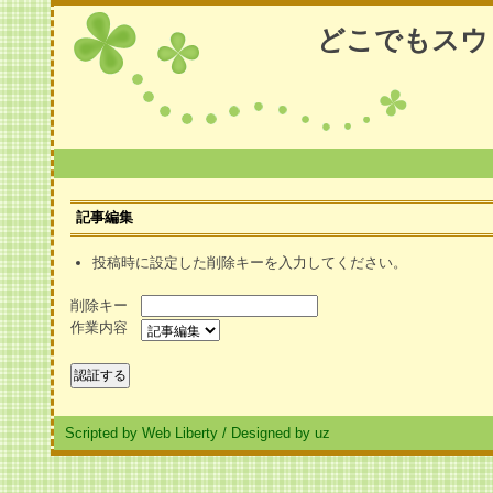
どこでもスウ
記事編集
投稿時に設定した削除キーを入力してください。
削除キー
作業内容
Scripted by Web Liberty
/
Designed by uz