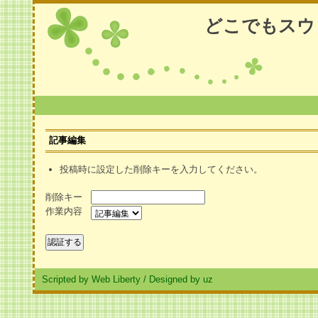
どこでもスウ
記事編集
投稿時に設定した削除キーを入力してください。
削除キー
作業内容
Scripted by Web Liberty
/
Designed by uz