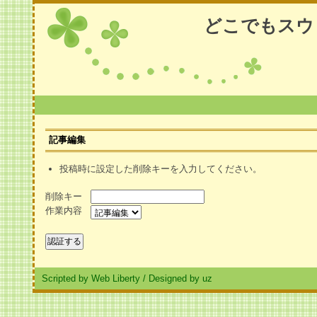
どこでもスウ
記事編集
投稿時に設定した削除キーを入力してください。
削除キー
作業内容
Scripted by Web Liberty
/
Designed by uz