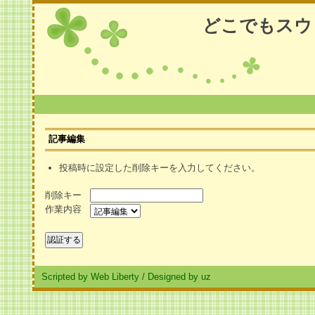
どこでもスウ
記事編集
投稿時に設定した削除キーを入力してください。
削除キー
作業内容
Scripted by Web Liberty
/
Designed by uz