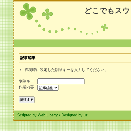
どこでもスウ
記事編集
投稿時に設定した削除キーを入力してください。
削除キー
作業内容
Scripted by Web Liberty
/
Designed by uz