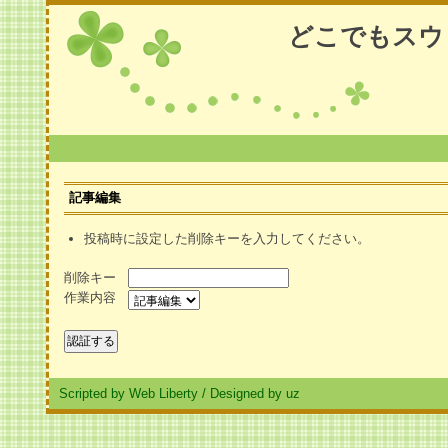
どこでもスウ
記事編集
投稿時に設定した削除キーを入力してください。
削除キー
作業内容
Scripted by Web Liberty
/
Designed by uz