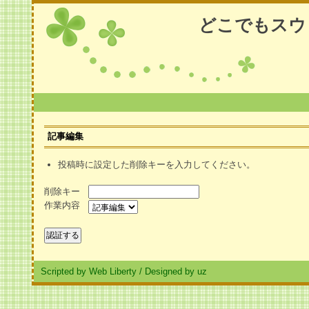
どこでもスウ
記事編集
投稿時に設定した削除キーを入力してください。
削除キー
作業内容
Scripted by Web Liberty
/
Designed by uz